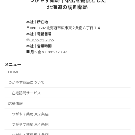
つがやす薬局｜帯広を拠点とした
北海道の調剤薬局
本社｜所在地
〒080-0802 北海道帯広市東２条南８丁目１４
本社｜電話番号
☏
0155-22-7355
本社｜営業時間
■ 月～金 9：00～17：45
メニュー
HOME
つがやす薬局について
在宅訪問サービス
店舗情報
つがやす薬局 東２条店
つがやす薬局 東４条店
つがやす薬局 西１条店