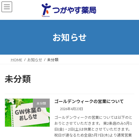
コ
ナ
ン
ビ
お知らせ
テ
ゲ
ン
ー
ツ
シ
へ
ョ
ス
ン
HOME
お知らせ
未分類
キ
に
ッ
移
未分類
プ
動
ゴールデンウィークの営業について
未分類
2026年4月23日
ゴールデンウィークの営業については以下のと
おりとさせていただきます。 東2条店のみ5月1
日(金)・2日(土)は休業とさせていただきます。
祝日が連なるため全店5月7日(木)より通常営業