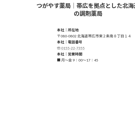
つがやす薬局｜帯広を拠点とした
北海
の調剤薬局
本社｜所在地
〒080-0802 北海道帯広市東２条南８丁目１４
本社｜電話番号
☏
0155-22-7355
本社｜営業時間
■ 月～金 9：00～17：45