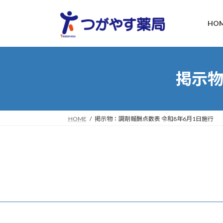
コ
ナ
ン
ビ
HO
テ
ゲ
ン
ー
ツ
シ
へ
ョ
掲示物
ス
ン
キ
に
ッ
移
プ
動
HOME
掲示物：調剤報酬点数表 令和8年6月1日施行