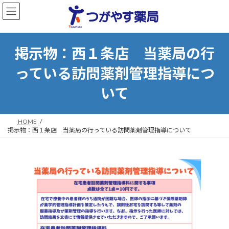
コ
ナ
ン
ビ
掲示物：西１条店 当薬局の行
テ
ゲ
ン
ー
っている訪問薬剤管理指導につ
ツ
シ
へ
ョ
いて
ス
ン
キ
に
ッ
移
HOME
プ
動
掲示物：西１条店 当薬局の行っている訪問薬剤管理指導について