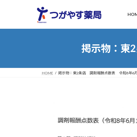
コ
ナ
ン
ビ
HO
テ
ゲ
ン
ー
ツ
シ
へ
ョ
掲示物：東2
ス
ン
キ
に
ッ
移
プ
動
HOME
掲示物：東2条店 調剤報酬点数表 令和8年6