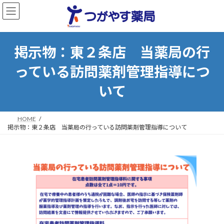
コ
ナ
ン
ビ
掲示物：東２条店 当薬局の行
テ
ゲ
ン
ー
っている訪問薬剤管理指導につ
ツ
シ
へ
ョ
いて
ス
ン
キ
に
ッ
移
HOME
プ
動
掲示物：東２条店 当薬局の行っている訪問薬剤管理指導について