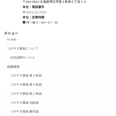
〒080-0802 北海道帯広市東２条南８丁目１４
本社｜電話番号
☏
0155-22-7355
本社｜営業時間
■ 月～金 9：00～17：45
メニュー
HOME
つがやす薬局について
在宅訪問サービス
店舗情報
つがやす薬局 東２条店
つがやす薬局 東４条店
つがやす薬局 西１条店
つがやす薬局 池田店
つがやす薬局 幕別店