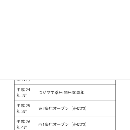
平成 16
芽室店オープン（芽室町）
年 11月
平成 17
東洋薬品株式会社 創立30周年
年 4月
平成 18
創立30周年記念式典
年 2月
（つがやす薬局開局24周年）
平成 19
東4条店 移転新築オープン（帯広市）
年 12月
平成 22
卸事業部 札幌営業所開設（札幌市）
年 12月
平成 24
つがやす薬局 開局30周年
年 2月
平成 25
東2条店オープン（帯広市）
年 3月
平成 26
西1条店オープン（帯広市）
年 4月